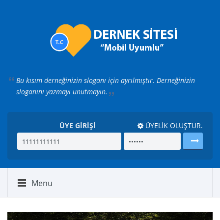
Bu kısım derneğinizin sloganı için ayrılmıştır.
Derneğinizin
sloganını yazmayı unutmayın.
ÜYE GİRİŞİ
ÜYELİK OLUŞTUR.
Menu