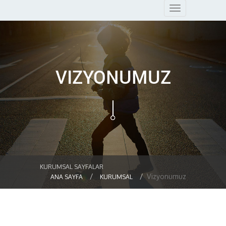
Toggle
navigation
VIZYONUMUZ
KURUMSAL SAYFALAR
Vizyonumuz
ANA SAYFA
KURUMSAL