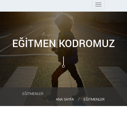
Toggle
navigation
EĞİTMEN KODROMUZ
EĞİTMENLER
ANA SAYFA
EĞITMENLER