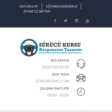
DUYURULAR
EĞİTMEN KADROMUZ
ZİYARETÇİ DEFTERİ
BİZİ ARAYIN
0000 000 00 00
BIZE YAZIN
DEMO@DEMO.COM
ÇALIŞMA SAATLERI
09:00 - 20:00