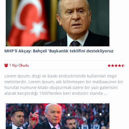
MHP'li Akçay: Bahçeli 'Başkanlık teklifini destekliyoruz
1 Kişi Okudu
Lorem Ipsum, dizgi ve baskı endüstrisinde kullanılan mıgır
metinlerdir. Lorem Ipsum, adı bilinmeyen bir matbaacının bir
hurufat numune kitabı oluşturmak üzere bir yazı galerisini
alarak karıştırdığı 1500'lerden beri endüstri standa ...