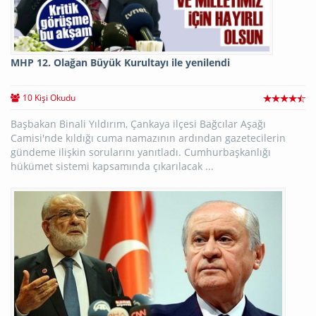
MHP 12. Olağan Büyük Kurultayı ile yenilendi
10 Kişi Okudu
Başbakan Binali Yıldırım, Çankaya ilçesi Bağcılar Aşağı
Camisi'nde kıldığı cuma namazının ardından gazetecilerin
gündeme ilişkin sorularını yanıtladı. Cumhurbaşkanlığı
hükümet sistemi kapsamında çıkarılacak ...