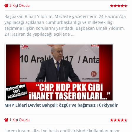
2 Kişi Okudu
Başbakan Binali Yıldırım, Mecliste gazetecilerin 24 Haziran'da
yapılacağı açıklanan cumhurbaşkanlığı ve milletvekilliği
seçimine ilişkin sorularını yanıtladı. Başbakan Binali Yıldırım,
24 Haziran'da yapılacağı açıklana ...
MHP Lideri Devlet Bahçeli: özgür ve bağımsız Türkiyedir
1 Kişi Okudu
Lorem Ipsum, dizgi ve baskı endüstrisinde kullanılan mıgır