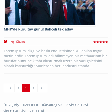
MHP'de kurultay günü! Bahçeli tek aday
1 Kişi Okudu
Lorem Ipsum, dizgi ve baskı endüstrisinde kullanılan mıgır
metinlerdir. Lorem Ipsum, adı bilinmeyen bir matbaacının bir
hurufat numune kitabı oluşturmak üzere bir yazı galerisini
alarak karıştırdığı 1500'lerden beri endüstri standa ...
|
1
|
ÖZGEÇMİŞ
HABERLER
RÖPORTAJLAR
RESİM GALERİSİ
VİDEO GALERİSİ
Z.DEFTERİ