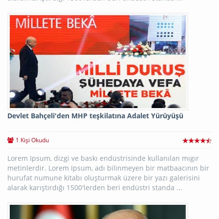
Devlet Bahçeli'den MHP teşkilatına Adalet Yürüyüşü
1 Kişi Okudu
Lorem Ipsum, dizgi ve baskı endüstrisinde kullanılan mıgır
metinlerdir. Lorem Ipsum, adı bilinmeyen bir matbaacının bir
hurufat numune kitabı oluşturmak üzere bir yazı galerisini
alarak karıştırdığı 1500'lerden beri endüstri standa ...