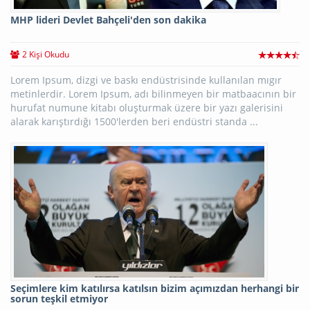
MHP lideri Devlet Bahçeli'den son dakika
2 Kişi Okudu
Lorem Ipsum, dizgi ve baskı endüstrisinde kullanılan mıgır
metinlerdir. Lorem Ipsum, adı bilinmeyen bir matbaacının bir
hurufat numune kitabı oluşturmak üzere bir yazı galerisini
alarak karıştırdığı 1500'lerden beri endüstri standa ...
Seçimlere kim katılırsa katılsın bizim açımızdan herhangi bir
sorun teşkil etmiyor