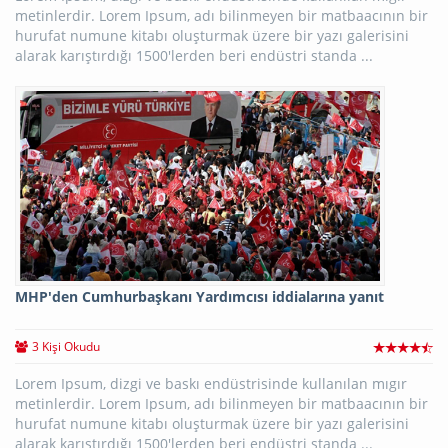
metinlerdir. Lorem Ipsum, adı bilinmeyen bir matbaacının bir
hurufat numune kitabı oluşturmak üzere bir yazı galerisini
alarak karıştırdığı 1500'lerden beri endüstri standa ...
MHP'den Cumhurbaşkanı Yardımcısı iddialarına yanıt
3 Kişi Okudu
Lorem Ipsum, dizgi ve baskı endüstrisinde kullanılan mıgır
metinlerdir. Lorem Ipsum, adı bilinmeyen bir matbaacının bir
hurufat numune kitabı oluşturmak üzere bir yazı galerisini
alarak karıştırdığı 1500'lerden beri endüstri standa ...