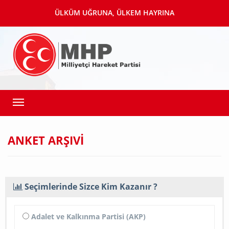
ÜLKÜM UĞRUNA, ÜLKEM HAYRINA
Toggle
navigation
ANKET ARŞIVİ
Seçimlerinde Sizce Kim Kazanır ?
Adalet ve Kalkınma Partisi (AKP)