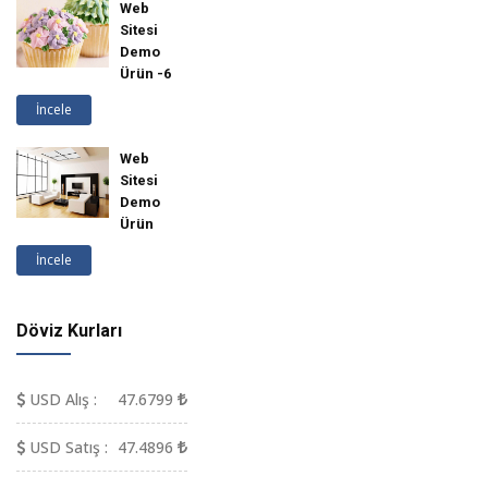
Web
Sitesi
Demo
Ürün -6
İncele
Web
Sitesi
Demo
Ürün
İncele
Döviz Kurları
USD Alış :
47.6799
USD Satış :
47.4896