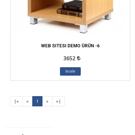
WEB SITESI DEMO ÜRÜN -6
3652
İncele
|
«
«
1
»
»
|