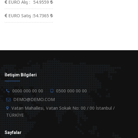
EURO Alış :
54.9559
EURO Satış :
54.7365
İletişim Bilgileri
0000 000 00 00
0500 000 00 00
DEMO@DEMO.COM
Vatan Mahallesi, Vatan Sokak No: 00 / 00 İstanbul /
TÜRKİYE
Sayfalar