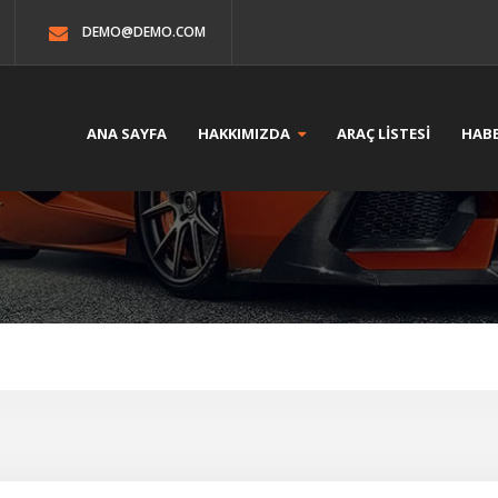
DEMO@DEMO.COM
ANA SAYFA
HAKKIMIZDA
ARAÇ LİSTESİ
HABE