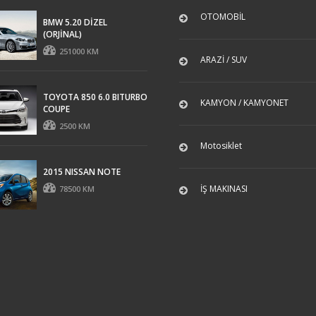
OTOMOBİL
BMW 5.20 DİZEL
(ORJİNAL)
251000 KM
ARAZİ / SUV
TOYOTA 850 6.0 BITURBO
KAMYON / KAMYONET
COUPE
2500 KM
Motosiklet
2015 NISSAN NOTE
İŞ MAKINASI
78500 KM