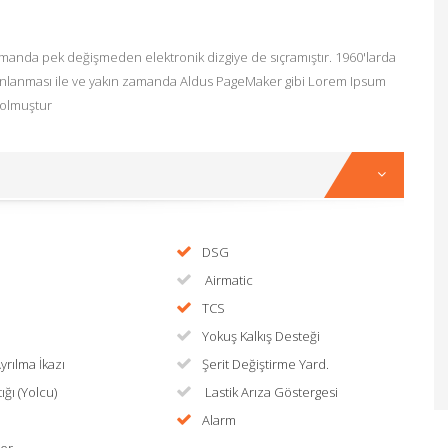
amanda pek değişmeden elektronik dizgiye de sıçramıştır. 1960'larda
yınlanması ile ve yakın zamanda Aldus PageMaker gibi Lorem Ipsum
r olmuştur
DSG
Airmatic
TCS
Yokuş Kalkış Desteği
yrılma İkazı
Şerit Değiştirme Yard.
ığı (Yolcu)
Lastik Arıza Göstergesi
Alarm