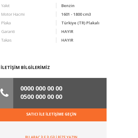
Yakıt
Benzin
Motor Hacmi
1601 - 1800 cm3
Plaka
Türkiye (TR) Plakalı
Garanti
HAYIR
Takas
HAYIR
İLETİŞİM BİLGİLERİMİZ
ARAÇ VIDEO
0000 000 00 00
0500 000 00 00
SATICI İLE İLETİŞİME GEÇİN
BU ARAÇ İLE İLGİLİ BİZE YAZIN