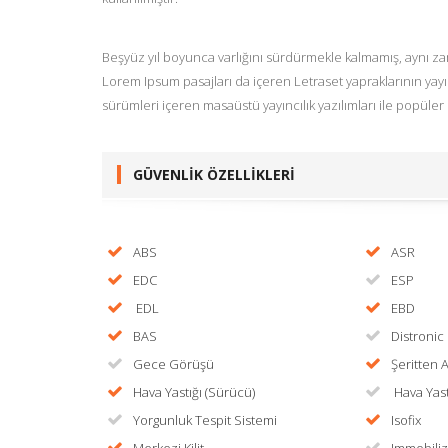
Beşyüz yıl boyunca varlığını sürdürmekle kalmamış, aynı z
Lorem Ipsum pasajları da içeren Letraset yapraklarının ya
sürümleri içeren masaüstü yayıncılık yazılımları ile popüle
GÜVENLİK ÖZELLİKLERİ
ABS
ASR
EDC
ESP
EDL
EBD
BAS
Distronic
Gece Görüşü
Şeritten A
Hava Yastığı (Sürücü)
Hava Yast
Yorgunluk Tespit Sistemi
Isofix