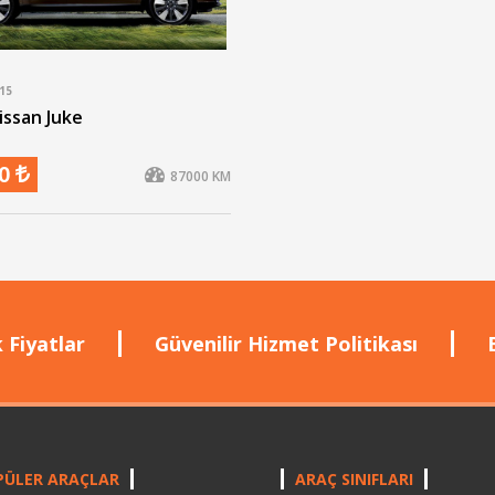
15
issan Juke
00
87000 KM
 Fiyatlar
Güvenilir Hizmet Politikası
PÜLER ARAÇLAR
ARAÇ SINIFLARI