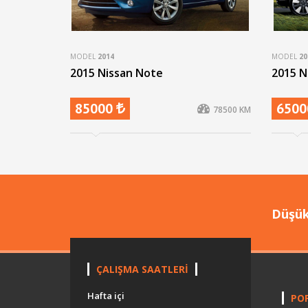
MODEL
2014
MODEL
20
2015 Nissan Note
2015 N
85000
650
78500 KM
Düşük
ÇALIŞMA SAATLERİ
Hafta içi
PO