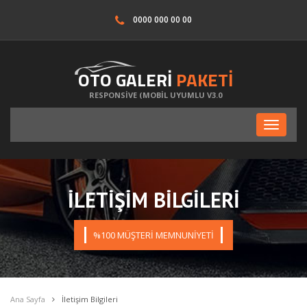
0000 000 00 00
OTO GALERİ
PAKETİ
RESPONSİVE (MOBİL UYUMLU V3.0
Toggle
navigati
İLETİŞİM BİLGİLERİ
%100 MÜŞTERİ MEMNUNİYETİ
Ana Sayfa
İletişim Bilgileri