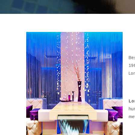
Beş
196
Lor
Lo
hur
met