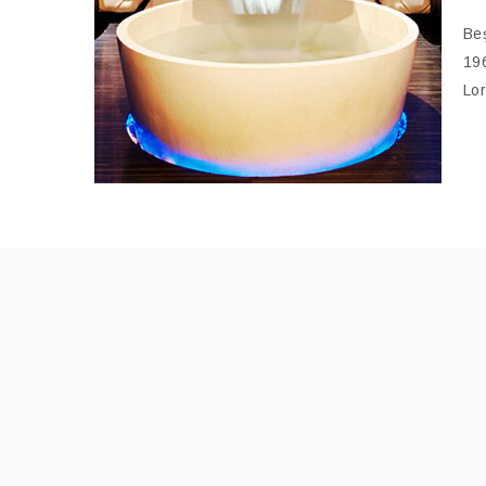
Beş
196
Lor