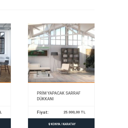
PRİM YAPACAK SARRAF
DÜKKANI
Fiyat:
TL
25.000,00 TL
İncele
KONYA / KARATAY