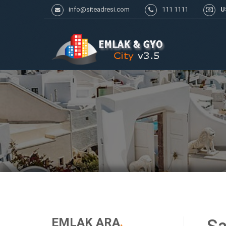
info@siteadresi.com
111 1111
U
EMLAK ARA
.