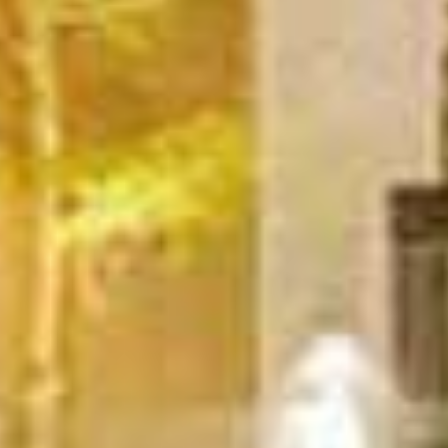




