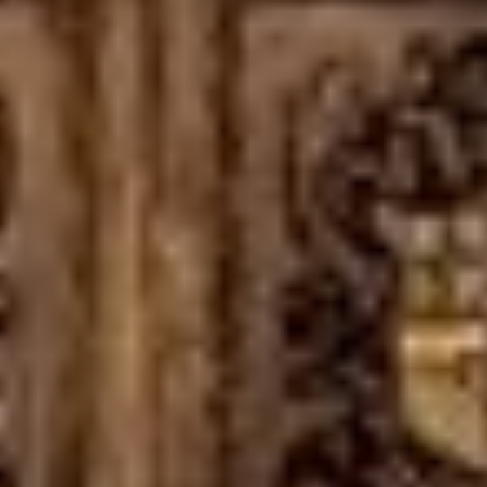





