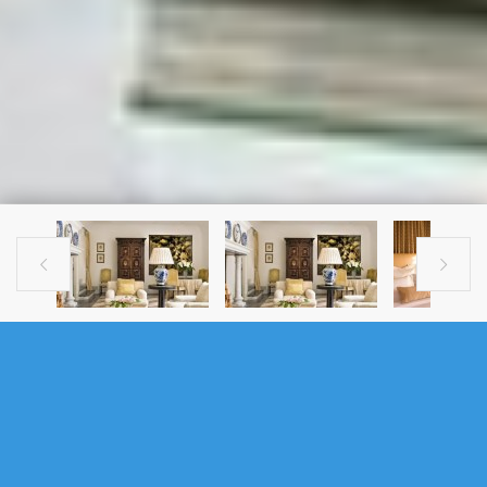


Satılık 3+1 Müstakil Ev
.