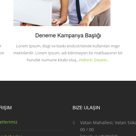
Deneme Kampanya Başlığı
r
Lorem Ipsum, dizgi ve baskı endüstrisinde kullanılan mıgır
bir
metinlerdir. Lorem Ipsum, adı bilinmeyen bir matbaacının bir
hurufat numune kitabı oluş...
Haberin Devamı...
ERIŞIM
BIZE ULAŞIN
etlerimiz
Vatan Mahallesi, Vatan Sok
00 / 00