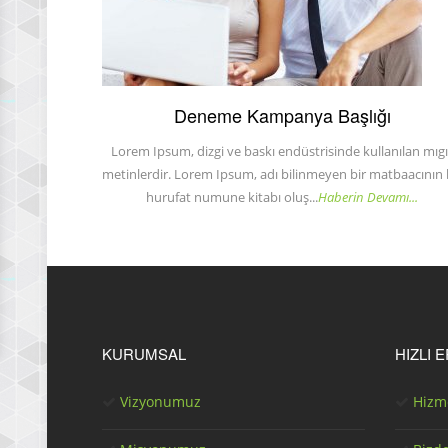
Deneme Kampanya Başlığı
Lorem Ipsum, dizgi ve baskı endüstrisinde kullanılan mıgı
metinlerdir. Lorem Ipsum, adı bilinmeyen bir matbaacının 
hurufat numune kitabı oluş...
Haberin Devamı...
KURUMSAL
HIZLI 
Vizyonumuz
Hizm