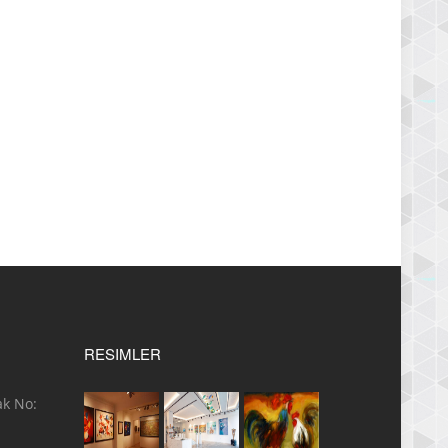
RESIMLER
ak No: