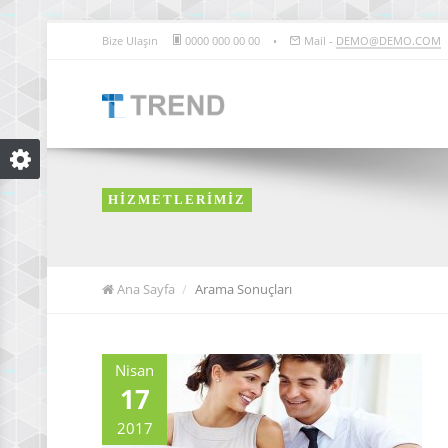
Bize Ulaşın
0000 000 00 00
•
Mail -
DEMO@DEMO.COM
HİZMETLERİMİZ
Ana Sayfa
Arama Sonuçları
Nisan
17
2017