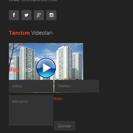
Tanıtım
Videoları
Bize
Yazın
Betonun Özellikleri