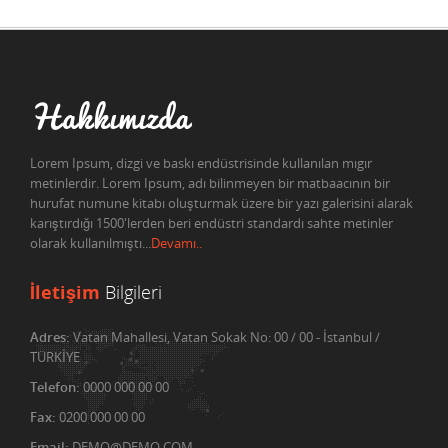
Hakkımızda
Lorem Ipsum, dizgi ve baskı endüstrisinde kullanılan mıgır
metinlerdir. Lorem Ipsum, adı bilinmeyen bir matbaacının bir
hurufat numune kitabı oluşturmak üzere bir yazı galerisini alarak
karıştırdığı 1500'lerden beri endüstri standardı sahte metinler
olarak kullanılmıştı...
Devamı..
İletişim
Bilgileri
Adres:
Vatan Mahallesi, Vatan Sokak No: 00 / 00 - İstanbul /
TÜRKİYE
Telefon:
0000 000 00 00
Fax:
0200 000 00 00
Email:
DEMO@DEMO.COM