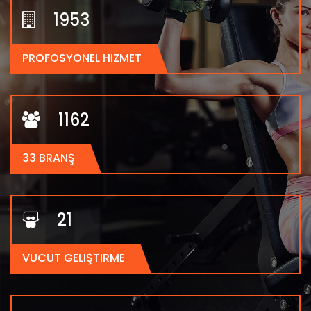
2000
PROFOSYONEL HIZMET
1250
33 BRANŞ
23
VUCUT GELIŞTIRME