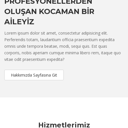
PROFESYONELLERDEN
OLUŞAN KOCAMAN BİR
AİLEYİZ
Lorem ipsum dolor sit amet, consectetur adipisicing elit.
Perferendis totam, laudantium officia praesentium expedita
omnis unde tempora beatae, modi, sequi quis. Est quas
corporis, nobis aperiam cumque minima libero rem, itaque quo
vitae odit praesentium expedita?
Hakkımızda Sayfasına Git
Hizmetlerimiz