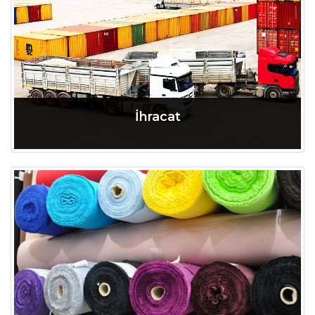
İhracat
Tamamını Oku