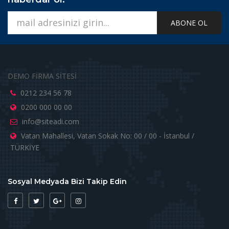
ABONE OL
DEMO FİRMA SİTESİ
0212 234 56 78
0200 000 00 00
info@siteadi.com
Vatan Mahallesi, Vatan Sokak No: 00 / 00 - İstanbul /
TÜRKİYE
Sosyal Medyada Bizi Takip Edin