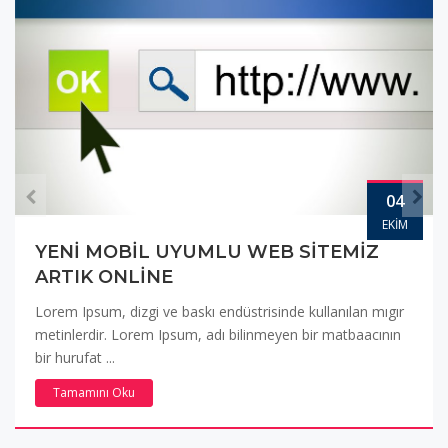
04
EKIM
YENI MOBIL UYUMLU WEB SITEMIZ
ARTIK ONLINE
Lorem Ipsum, dizgi ve baskı endüstrisinde kullanılan mıgır
metinlerdir. Lorem Ipsum, adı bilinmeyen bir matbaacının
bir hurufat ...
Tamamını Oku