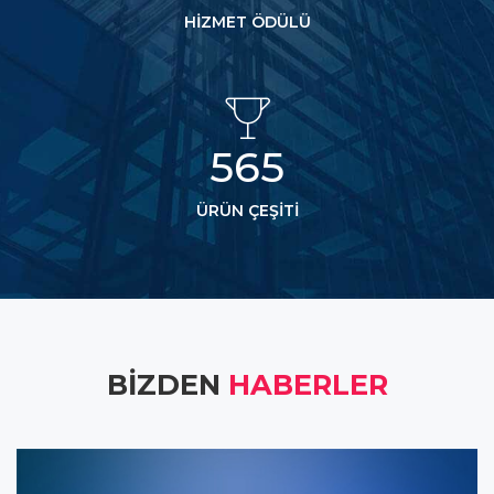
HIZMET ÖDÜLÜ
570
ÜRÜN ÇEŞITI
BIZDEN
HABERLER